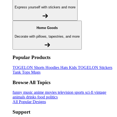
Express yourself with stickers and more
Home Goods
Decorate with pillows, tapestries, and more
Popular Products
TOGELON
Shorts
Hoodies
Hats
Kids TOGELON
Stickers
Tank Tops
Mugs
Browse All Topics
funny
music
anime
movies
television
sports
sci-fi
vintage
animals
drinks
food
politics
All Popular Designs
Support