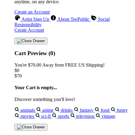
anytime, on any device.
Create an Account
Artist Sign Up
About TeePublic
Social
Responsibility
Create Account
Cart Preview (0)
You're
$70.00
Away from
FREE US Shipping!
$0
$70
Your Cart is empty...
Discover something you'll love!
animals
anime
drinks
fantasy
food
funny
movies
sci-fi
sports
television
vintage