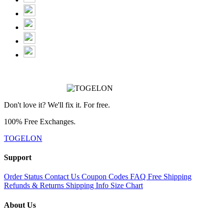
Don't love it? We'll fix it. For free.
100% Free Exchanges.
TOGELON
Support
Order Status
Contact Us
Coupon Codes
FAQ
Free Shipping
Refunds & Returns
Shipping Info
Size Chart
About Us