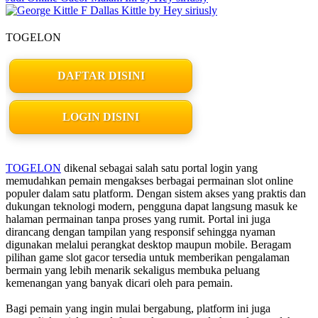
TOGELON
DAFTAR DISINI
LOGIN DISINI
TOGELON
dikenal sebagai salah satu portal login yang
memudahkan pemain mengakses berbagai permainan slot online
populer dalam satu platform. Dengan sistem akses yang praktis dan
dukungan teknologi modern, pengguna dapat langsung masuk ke
halaman permainan tanpa proses yang rumit. Portal ini juga
dirancang dengan tampilan yang responsif sehingga nyaman
digunakan melalui perangkat desktop maupun mobile. Beragam
pilihan game slot gacor tersedia untuk memberikan pengalaman
bermain yang lebih menarik sekaligus membuka peluang
kemenangan yang banyak dicari oleh para pemain.
Bagi pemain yang ingin mulai bergabung, platform ini juga