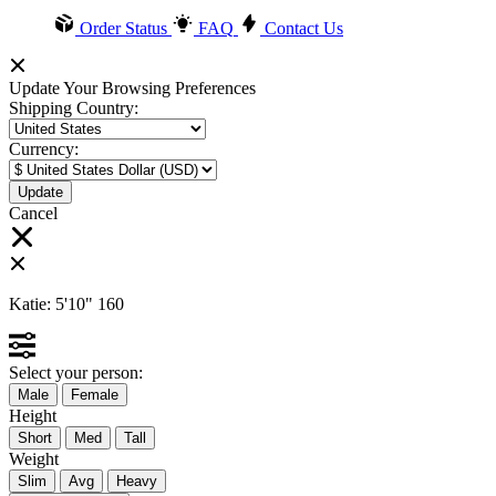
Order Status
FAQ
Contact Us
Update Your Browsing Preferences
Shipping Country:
Currency:
Cancel
Katie:
5'10"
160
Select your person:
Male
Female
Height
Short
Med
Tall
Weight
Slim
Avg
Heavy