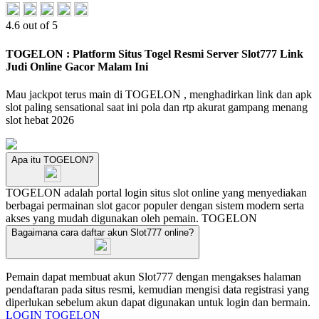
4.6 out of 5
TOGELON : Platform Situs Togel Resmi Server Slot777 Link
Judi Online Gacor Malam Ini
Mau jackpot terus main di TOGELON , menghadirkan link dan apk
slot paling sensational saat ini pola dan rtp akurat gampang menang
slot hebat 2026
Apa itu TOGELON?
TOGELON adalah portal login situs slot online yang menyediakan
berbagai permainan slot gacor populer dengan sistem modern serta
akses yang mudah digunakan oleh pemain.
TOGELON
Bagaimana cara daftar akun Slot777 online?
Pemain dapat membuat akun Slot777 dengan mengakses halaman
pendaftaran pada situs resmi, kemudian mengisi data registrasi yang
diperlukan sebelum akun dapat digunakan untuk login dan bermain.
LOGIN TOGELON