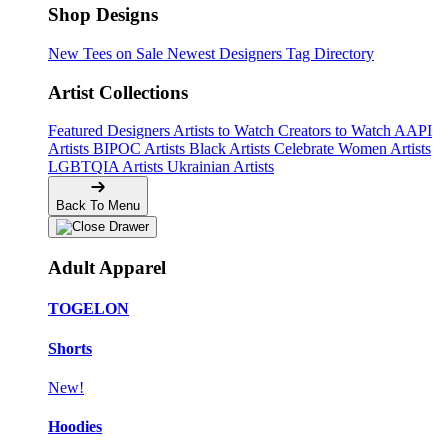
Shop Designs
New Tees on Sale
Newest Designers
Tag Directory
Artist Collections
Featured Designers
Artists to Watch
Creators to Watch
AAPI
Artists
BIPOC Artists
Black Artists
Celebrate Women Artists
LGBTQIA Artists
Ukrainian Artists
Back To Menu
Adult Apparel
TOGELON
Shorts
New!
Hoodies