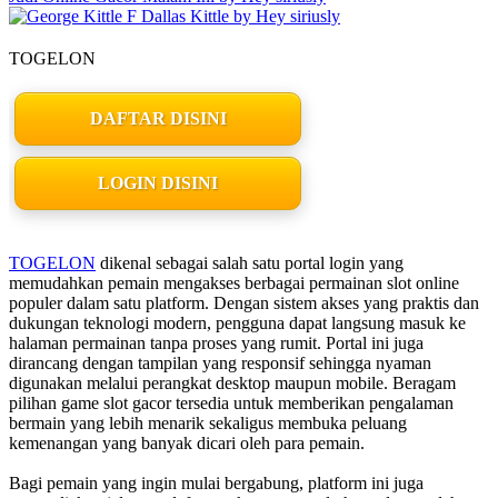
TOGELON
DAFTAR DISINI
LOGIN DISINI
TOGELON
dikenal sebagai salah satu portal login yang
memudahkan pemain mengakses berbagai permainan slot online
populer dalam satu platform. Dengan sistem akses yang praktis dan
dukungan teknologi modern, pengguna dapat langsung masuk ke
halaman permainan tanpa proses yang rumit. Portal ini juga
dirancang dengan tampilan yang responsif sehingga nyaman
digunakan melalui perangkat desktop maupun mobile. Beragam
pilihan game slot gacor tersedia untuk memberikan pengalaman
bermain yang lebih menarik sekaligus membuka peluang
kemenangan yang banyak dicari oleh para pemain.
Bagi pemain yang ingin mulai bergabung, platform ini juga