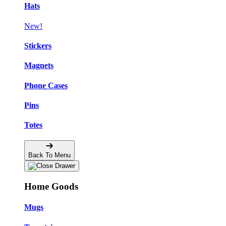
Hats
New!
Stickers
Magnets
Phone Cases
Pins
Totes
Back To Menu
Home Goods
Mugs