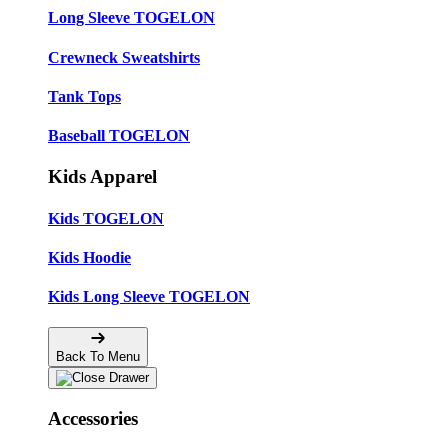
Long Sleeve TOGELON
Crewneck Sweatshirts
Tank Tops
Baseball TOGELON
Kids Apparel
Kids TOGELON
Kids Hoodie
Kids Long Sleeve TOGELON
Back To Menu
Accessories