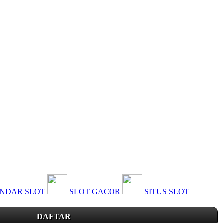
NDAR SLOT
SLOT GACOR
SITUS SLOT
DAFTAR