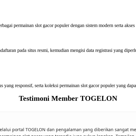
rbagai permainan slot gacor populer dengan sistem modern serta akse
taran pada situs resmi, kemudian mengisi data registrasi yang diper
yang responsif, serta koleksi permainan slot gacor populer yang dapa
Testimoni Member TOGELON
lalui portal TOGELON dan pengalaman yang diberikan sangat me