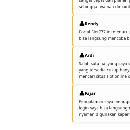
sangat cepat dan pilihan 
sehingga nyaman dimaink
Rendy
Portal Slot777 ini menuru
bisa langsung mencoba be
Ardi
Salah satu hal yang saya
yang tersedia cukup bany
mencari situs slot online
Fajar
Pengalaman saya menggun
login saya bisa langsung
nyaman digunakan kapan 