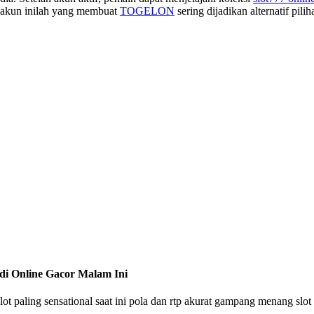
 akun inilah yang membuat
TOGELON
sering dijadikan alternatif pil
di Online Gacor Malam Ini
 paling sensational saat ini pola dan rtp akurat gampang menang slot