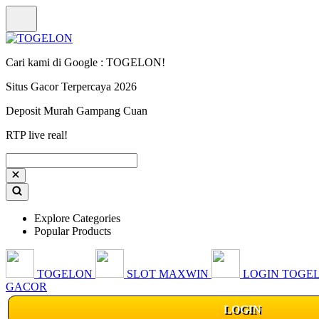
Cari kami di Google : TOGELON!
Situs Gacor Terpercaya 2026
Deposit Murah Gampang Cuan
RTP live real!
Explore Categories
Popular Products
TOGELON
SLOT MAXWIN
LOGIN TOGE
GACOR
LOGIN