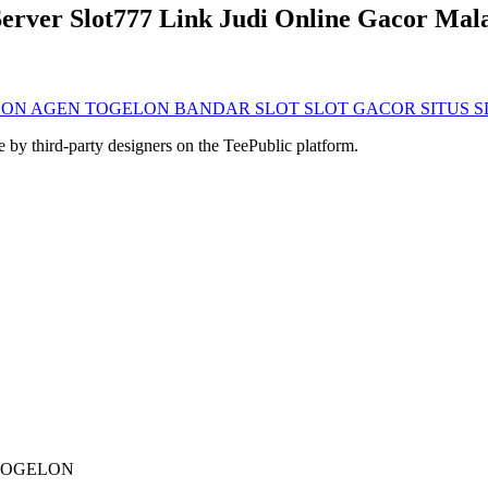
erver Slot777 Link Judi Online Gacor Mal
LON
AGEN TOGELON
BANDAR SLOT
SLOT GACOR
SITUS 
 by third-party designers on the TeePublic platform.