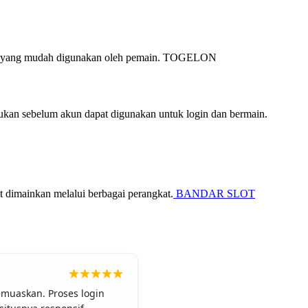
s yang mudah digunakan oleh pemain.
TOGELON
lukan sebelum akun dapat digunakan untuk login dan bermain.
t dimainkan melalui berbagai perangkat.
BANDAR SLOT
muaskan. Proses login